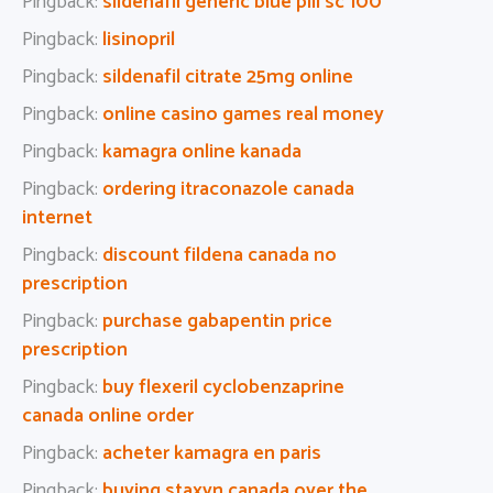
Pingback:
sildenafil generic blue pill sc 100
Pingback:
lisinopril
Pingback:
sildenafil citrate 25mg online
Pingback:
online casino games real money
Pingback:
kamagra online kanada
Pingback:
ordering itraconazole canada
internet
Pingback:
discount fildena canada no
prescription
Pingback:
purchase gabapentin price
prescription
Pingback:
buy flexeril cyclobenzaprine
canada online order
Pingback:
acheter kamagra en paris
Pingback:
buying staxyn canada over the